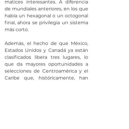
matices interesantes. A diferencia 
de mundiales anteriores, en los que 
había un hexagonal o un octogonal 
final, ahora se privilegia un sistema 
más corto.
Además, el hecho de que México, 
Estados Unidos y Canadá ya están 
clasificados libera tres lugares, lo 
que da mayores oportunidades a 
selecciones de Centroamérica y el 
Caribe que, históricamente, han 
tenido menos opciones de llegar a 
la cita mundialista. Países como 
Panamá, Jamaica, Costa Rica u 
Honduras parten como favoritos, 
pero equipos como Guatemala, El 
Salvador o Haití también sueñan 
con dar la sorpresa.