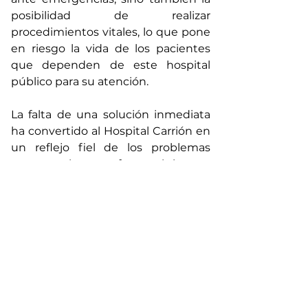
posibilidad de realizar 
procedimientos vitales, lo que pone 
en riesgo la vida de los pacientes 
que dependen de este hospital 
público para su atención.
La falta de una solución inmediata 
ha convertido al Hospital Carrión en 
un reflejo fiel de los problemas 
estructurales que afectan al sistema 
de salud pública en el país. Los 
pacientes siguen llegando, pero el 
hospital, atrapado en un ciclo de 
demandas insostenibles, parece no 
encontrar una salida. Mientras 
tanto, la espera de mejores 
condiciones y la mejora de los 
servicios se alarga, dejando a 