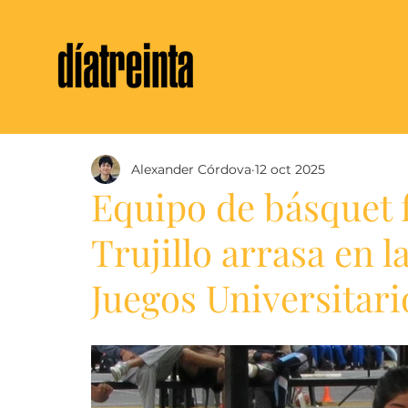
Alexander Córdova
12 oct 2025
Equipo de básquet 
Trujillo arrasa en l
Juegos Universitari