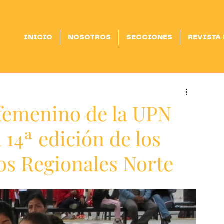
INICIO
NOSOTROS
SECCIONES
REVISTA
femenino de la UPN
a 14ª edición de los
os Regionales Norte