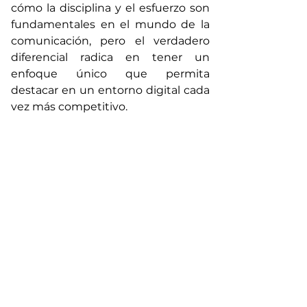
cómo la disciplina y el esfuerzo son 
fundamentales en el mundo de la 
comunicación, pero el verdadero 
diferencial radica en tener un 
enfoque único que permita 
destacar en un entorno digital cada 
vez más competitivo.
Finalmente, motivó a la nueva 
generación de comunicadores a 
construir su nombre desde las 
aulas, apostando por la creación de 
contenido de calidad, una ética 
inquebrantable y el constante 
deseo de mejorar. Con una amplia 
sonrisa, se mostró dispuesto a 
responder preguntas y continuar la 
conversación, compartiendo su 
sueño personal de poner a Perú en 