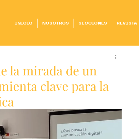
INICIO
NOSOTROS
SECCIONES
REVISTA
de la mirada de un
ienta clave para la
ica