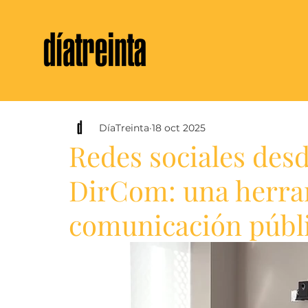
DíaTreinta
18 oct 2025
Redes sociales des
DirCom: una herram
comunicación públ