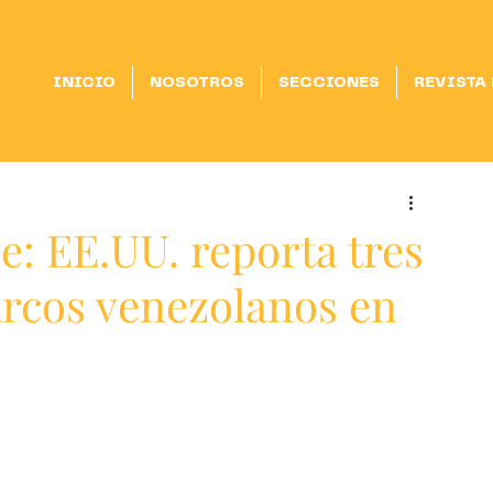
INICIO
NOSOTROS
SECCIONES
REVISTA
e: EE.UU. reporta tres
arcos venezolanos en