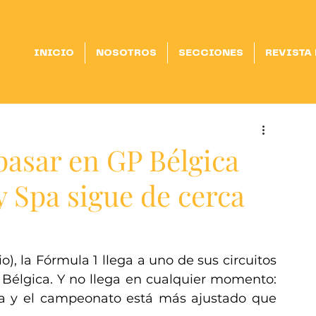
INICIO
NOSOTROS
SECCIONES
REVISTA
pasar en GP Bélgica
 y Spa sigue de cerca
o), la Fórmula 1 llega a uno de sus circuitos 
Bélgica. Y no llega en cualquier momento: 
a y el campeonato está más ajustado que 