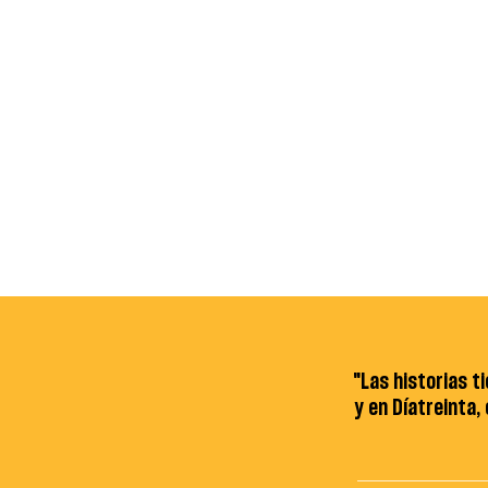
"Las historias t
y en Díatreinta,
de una era: Ferrari
¡Perú celebra su primer