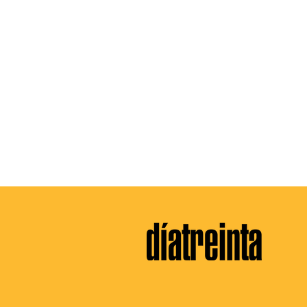
Dopaje en Bolivia: El
La “U”, fin 