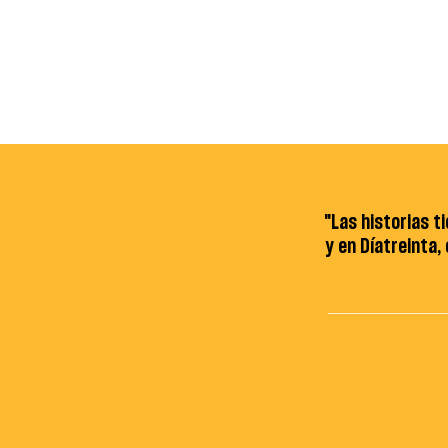
"Las historias t
y en Díatreinta,
agró como líder
UPN suma una nueva victor
regional de
en vóley femenino en la fas
l Norte
de grupos