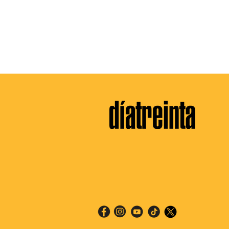
Dominio total: Alianza,
UPN se cons
Regatas y San Martín
en la Macro
arrancan la Liga Peruana de
Deportes de
Vóley con victorias
contundentes