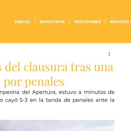
INICIO
NOSOTROS
SECCIONES
REVISTA
del clausura tras una
n por penales
mpeona del Apertura, estuvo a minutos de 
ro cayó 5-3 en la tanda de penales ante la 