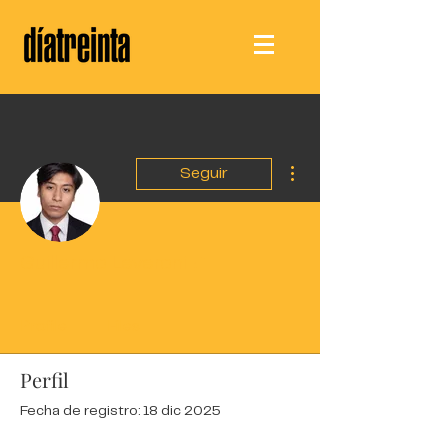
Más acciones
Seguir
Escritor
Guillermo Leveroni
Profile
Files
Perfil
Fecha de registro: 18 dic 2025