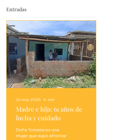
Entradas
10 may 2025
∙
4
min
Madre e hija: 61 años de
lucha y cuidado
Doña Tomasa es una
mujer que supo afrontar