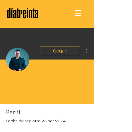
Más acciones
Seguir
Escritor
Aarón Damacén
Profile
Files
Perfil
Fecha de registro: 31 oct 2024