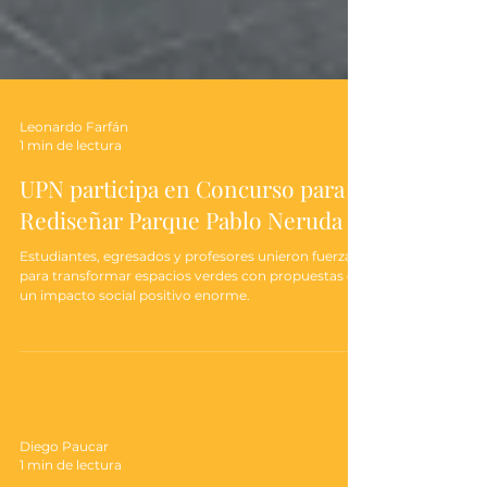
Leonardo Farfán
1 min de lectura
UPN participa en Concurso para
Rediseñar Parque Pablo Neruda
Estudiantes, egresados y profesores unieron fuerzas
para transformar espacios verdes con propuestas de
un impacto social positivo enorme.