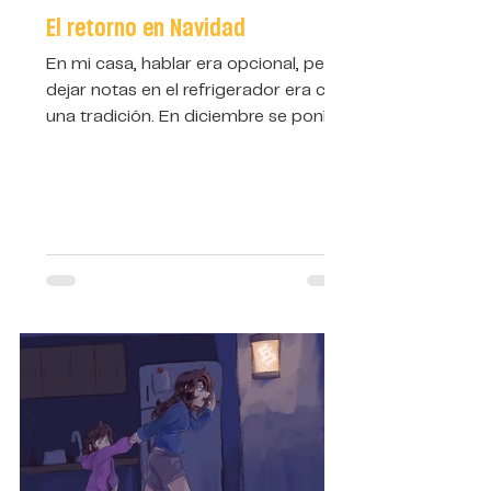
El retorno en Navidad
En mi casa, hablar era opcional, pero
dejar notas en el refrigerador era casi
una tradición. En diciembre se ponía
aún peor: el “refri” amanecía con
“post-it” rojos y verdes llenos de
mensajes. “Ana, si vas a llegar tarde
avisa, aunque sea finge que vives
aquí”, “Llegó el recibo de luz y este no
se va a pagar solo”, “Si van a hablar
mal de mí procuren que yo no esté en
casa”.