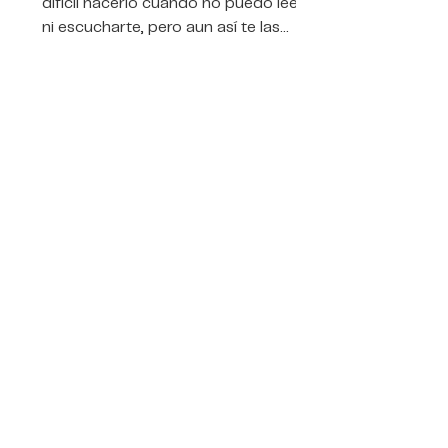
difícil hacerlo cuando no puedo leerte
ni escucharte, pero aun así te las
ingenias para enviarme mensajes. Los
entiendo más rápido que antes. Ya no
soy el mismo que conociste, pero a la
vez sí. Sé que guías mis pasos y
estás en cada nuevo logro que
consigo.