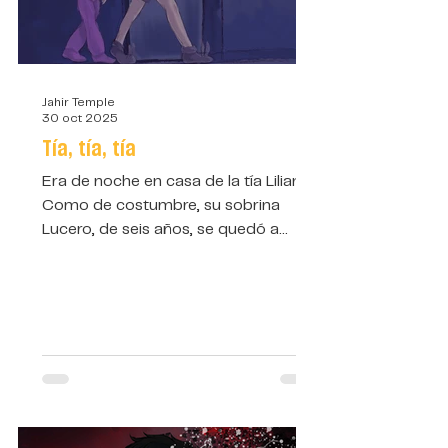
Jahir Temple
30 oct 2025
Tía, tía, tía
Era de noche en casa de la tía Liliana.
Como de costumbre, su sobrina
Lucero, de seis años, se quedó a
dormir con ella porque su madre —la
hermana menor de Liliana, Amanda—
aún no terminaba el doble turno
impuesto por su abusivo jefe del
restaurante.