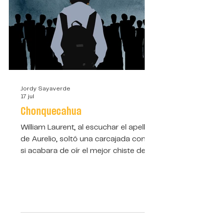
Jordy Sayaverde
17 jul
Chonquecahua
William Laurent, al escuchar el apellido
de Aurelio, soltó una carcajada como
si acabara de oír el mejor chiste del
mundo. No era una risa normal; era
de esas que se escapan sin control,
como si el cuerpo reaccionara antes
que la cabeza.