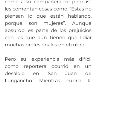
como a su compañera de podcast 
les comentan cosas como: “Estas no 
piensan lo que están hablando, 
porque son mujeres”. Aunque 
absurdo, es parte de los prejuicios 
con los que aún tienen que lidiar 
muchas profesionales en el rubro.
Pero su experiencia más difícil 
como reportera ocurrió en un 
desalojo en San Juan de 
Lurigancho. Mientras cubría la 
noticia con su camarógrafo, 
escucharon gritos como “¡¿Qué 
hace acá la prensa mermelera?!”. En 
medio de la tensión, alguien desde 
lo alto les arrojó un balde de lo que 
parecía agua. Al poco rato, se dieron 
cuenta de que era orina. “Solo 