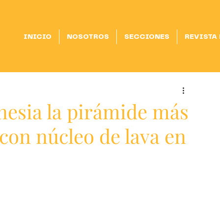
INICIO
NOSOTROS
SECCIONES
REVISTA
esia la pirámide más
con núcleo de lava en