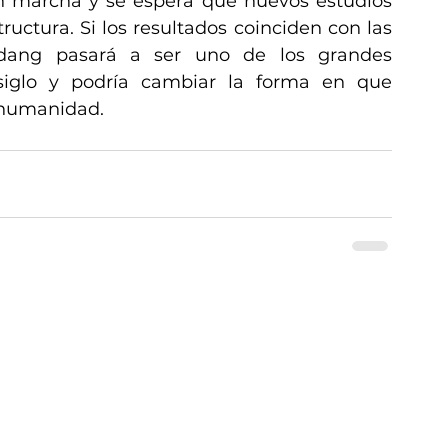
n marcha y se espera que nuevos estudios 
uctura. Si los resultados coinciden con las 
dang pasará a ser uno de los grandes 
siglo y podría cambiar la forma en que 
 humanidad.