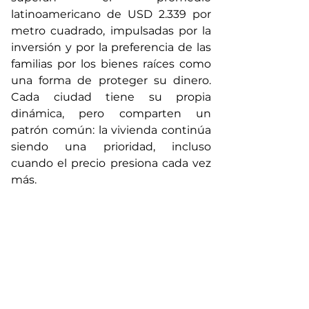
latinoamericano de USD 2.339 por 
metro cuadrado, impulsadas por la 
inversión y por la preferencia de las 
familias por los bienes raíces como 
una forma de proteger su dinero. 
Cada ciudad tiene su propia 
dinámica, pero comparten un 
patrón común: la vivienda continúa 
siendo una prioridad, incluso 
cuando el precio presiona cada vez 
más.
No obstante, el informe expone una 
preocupación que trasciende las 
cifras. Ramírez advierte que, para 
muchas familias, comprar un 
departamento se está convirtiendo 
en un objetivo cada vez más lejano. 