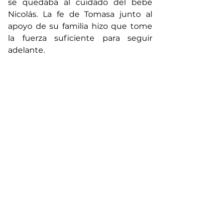
se quedaba al cuidado del bebé 
Nicolás. La fe de Tomasa junto al 
apoyo de su familia hizo que tome 
la fuerza suficiente para seguir 
adelante.
Cuando la pequeña creció, los 
médicos le dijeron a la madre que 
compre las pastillas de 500 