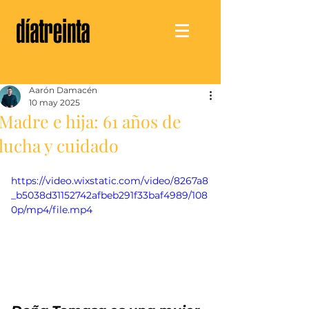
Aarón Damacén
10 may 2025
Madre e hija: 61 años de
lucha y cuidado
https://video.wixstatic.com/video/8267a8
_b5038d31152742afbeb291f33baf4989/108
0p/mp4/file.mp4