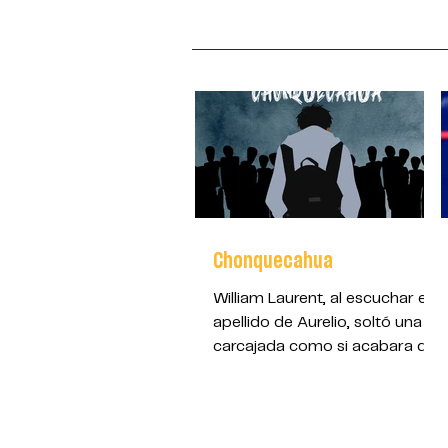
Chonquecahua
William Laurent, al escuchar el
apellido de Aurelio, soltó una
carcajada como si acabara de
oír el mejor chiste del mundo.
No era una risa normal; era de
esas que se escapan sin
control, como si el cuerpo