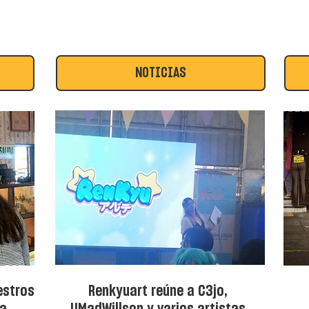
Alemania que hoy lo convierte
en tendencia nacional y en el
nuevo gran rostro del deporte
peruano. El limeño derrotó en
NOTICIAS
la final al estadounidense
Tommy Paul y levantó el título
más importante de su carrera,
devolviendo al Perú a lo más
alto del circuito internacional
después de casi dos décadas.
estros
Renkyuart reúne a C3jo,