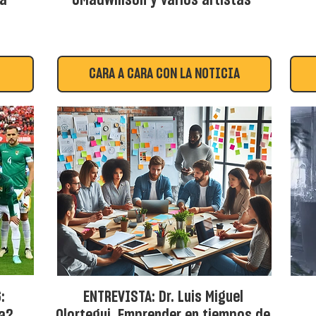
ia
UMadWillson y varios artistas
CARA A CARA CON LA NOTICIA
:
ENTREVISTA: Dr. Luis Miguel
ia?
Olortegui. Emprender en tiempos de