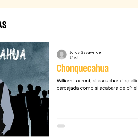
AS
Jordy Sayaverde
17 jul
Chonquecahua
William Laurent, al escuchar el apelli
carcajada como si acabara de oír e
era una risa normal; era de esas qu
si el cuerpo reaccionara antes que l