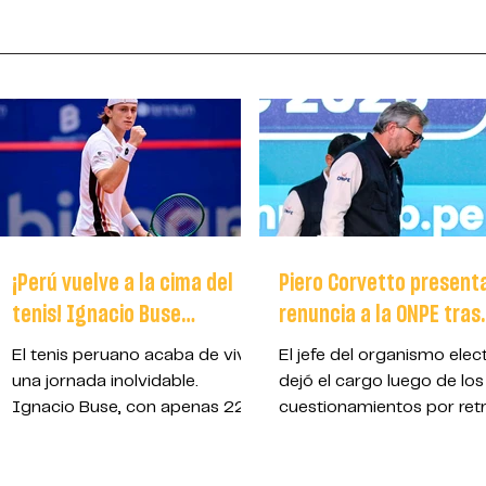
¡Perú vuelve a la cima del
Piero Corvetto present
tenis! Ignacio Buse
renuncia a la ONPE tras
conquista Hamburgo y firma
crisis por fallas logísti
El tenis peruano acaba de vivir
El jefe del organismo elec
una hazaña histórica en el
en las Elecciones
una jornada inolvidable.
dejó el cargo luego de los
ATP 500
Ignacio Buse, con apenas 22
cuestionamientos por ret
años, se proclamó campeón
en la distribución del mate
del ATP 500 de Hamburgo
electoral registrados el 1
tras una semana mágica en
abril en Lima