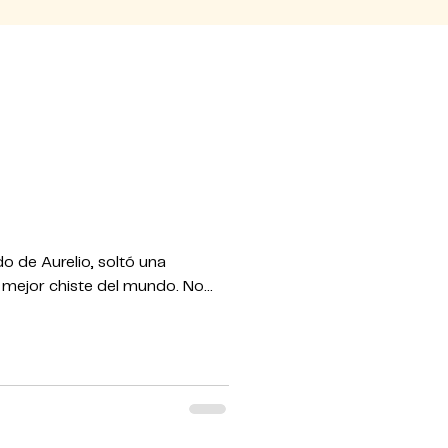
do de Aurelio, soltó una
l mejor chiste del mundo. No
e se escapan sin control, como
a cabeza.