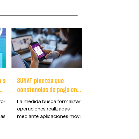
a su
SUNAT plantea que
constancias de pago en
cas
billeteras digitales sean
toral
La medida busca formalizar
reconocidas como boletas
operaciones realizadas
electrónicas
rasos
mediante aplicaciones móviles
rial
y facilitar el registro tributario
2 de
de transacciones digitales en
el país